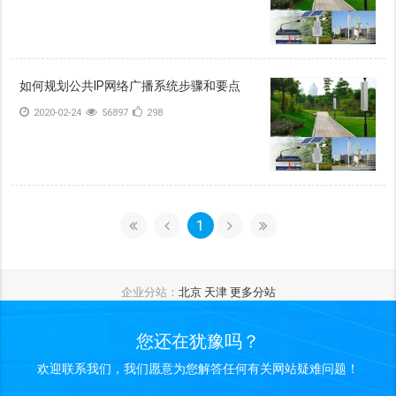
如何规划公共IP网络广播系统步骤和要点
2020-02-24
56897
298
1
企业分站：
北京
天津
更多分站
您还在犹豫吗？
欢迎联系我们，我们愿意为您解答任何有关网站疑难问题！